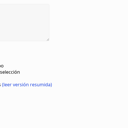
n
u
us
po
 selección
s
(leer versión resumida)
os