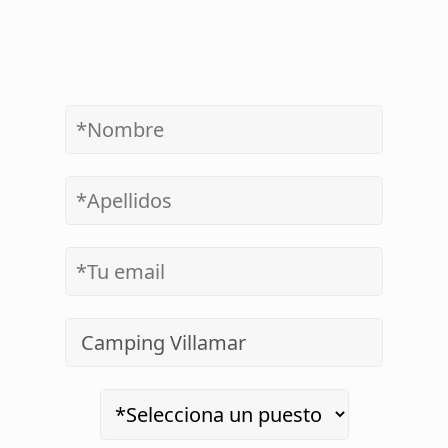
CAMPING VILLAMAR S.L. (en adelante, “la empresa”).
Domicilio social: Avenida Mediterráneo 39, 03503, Benid
Alicante, España.
Recibir y gestionar su participación en procesos de
selección actuales y futuros, partiendo de la información
captada a través de los canales telemáticos. Al introducir
sus datos personales en formulario de empleo y pulsar e
botón “Enviar”, entendemos que otorga su consentimien
para el tratamiento de los mismos para la finalidad descri
Cesión de sus datos personales a otras empresas del Gr
para gestionar su participación como candidato en